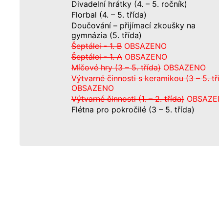
Divadelní hrátky (4. – 5. ročník)
Florbal (4. – 5. třída)
Doučování – přijímací zkoušky na
gymnázia (5. třída)
Šeptálci - 1. B
OBSAZENO
Šeptálci - 1. A
OBSAZENO
Míčové hry (3 – 5. třída)
OBSAZENO
Výtvarné činnosti s keramikou (3 – 5. tř
OBSAZENO
Výtvarné činnosti (1. – 2. třída)
OBSAZE
Flétna pro pokročilé (3 – 5. třída)